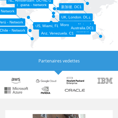
NL, Amsterdam. DC-NL-1
España - Network
新加坡. DC1
 Network
UK, London. DC1
erú - Network
Morocco - Network
US, Miami, FL. DC-MIA-1
Australia.DC1
Chile - Network
Sénégal - Network
Anz, Venezuela. C1
Partenaires vedettes