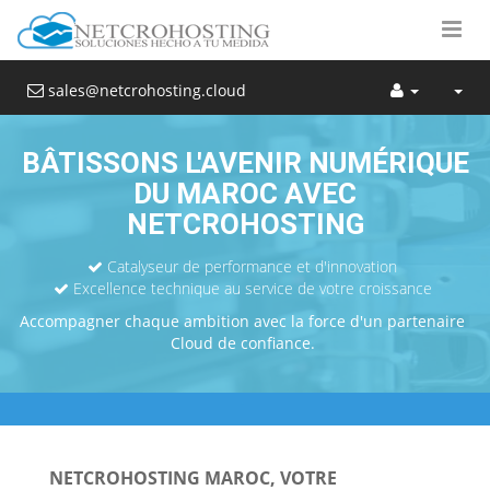
sales@netcrohosting.cloud
BÂTISSONS L'AVENIR NUMÉRIQUE
DU MAROC AVEC
NETCROHOSTING
Catalyseur de performance et d'innovation
Excellence technique au service de votre croissance
Accompagner chaque ambition avec la force d'un partenaire
Cloud de confiance.
NETCROHOSTING MAROC, VOTRE