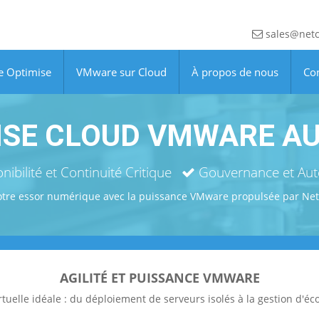
sales@netc
e Optimise
VMware sur Cloud
À propos de nous
Co
ISE CLOUD VMWARE A
ibilité et Continuité Critique
Gouvernance et Aut
otre essor numérique avec la puissance VMware propulsée par Net
AGILITÉ ET PUISSANCE VMWARE
irtuelle idéale : du déploiement de serveurs isolés à la gestion d'