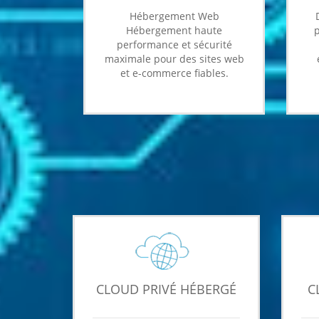
Hébergement Web
Hébergement haute
p
performance et sécurité
maximale pour des sites web
et e-commerce fiables.
CLOUD PRIVÉ HÉBERGÉ
C