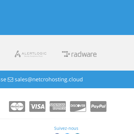
sse
sales@netcrohosting.cloud
Suivez-nous