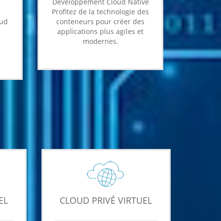
Développement Cloud Native
Profitez de la technologie des
oud
conteneurs pour créer des
applications plus agiles et
modernes.
EL
CLOUD PRIVÉ VIRTUEL