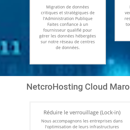
Migration de données
Mi
critiques et stratégiques de
ve
l'Administration Publique
re
Faites confiance à un
to
fournisseur qualifié pour
gérer les données hébergées
sur notre réseau de centres
de données.
NetcroHosting Cloud Maroc
Réduire le verrouillage (Lock-in)
Nous accompagnons les entreprises dans
l'optimisation de leurs infrastructures