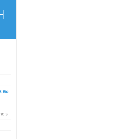
H
8 Go
mois