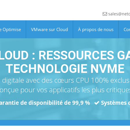
sales@netc
e Optimise
VMware sur Cloud
À propos de nous
Co
 CLOUD : RESSOURCES G
TECHNOLOGIE NVME
 digitale avec des cœurs CPU 100% exclusif
onçue pour vos applicatifs les plus critique
arantie de disponibilité de 99,9 %
Systèmes d