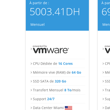
À partir de :
À par
5003.41DH
6
Mensuel
Men
CPU Dédiée de
16 Cores
CP
Mémoire vive (RAM) de
64 Go
Mé
SSD SATA de
320 Go
SS
Transfert Mensuel
8 To
/mois
Tr
Support
24/7
Su
Data Center Miami
Da