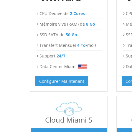
CPU Dédiée de
2 Cores
CP
Mémoire vive (RAM) de
8 Go
Mé
SSD SATA de
50 Go
SS
Transfert Mensuel
4 To
/mois
Tr
Support
24/7
Su
Data Center Miami
Da
Configurer Maintenant
Con
Cloud Miami 5