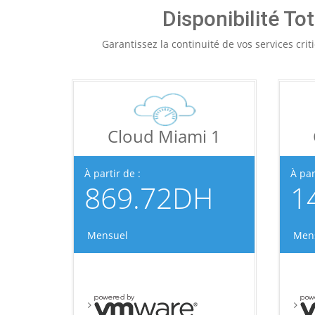
Disponibilité Tot
Garantissez la continuité de vos services cri
Cloud Miami 1
À partir de :
À par
869.72DH
1
Mensuel
Men