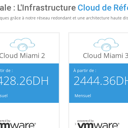
ale : L'Infrastructure
Cloud de Réf
tiques grâce à notre réseau redondant et une architecture haute di
Cloud Miami 2
Cloud Miami 
tir de :
À partir de :
428.26DH
2444.36D
suel
Mensuel