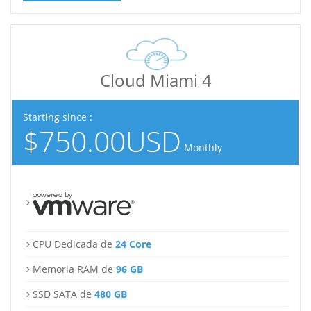
Cloud Miami 4
Starting since :
$750.00USD
Monthly
CPU Dedicada de
24 Core
Memoria RAM de
96 GB
SSD SATA de
480 GB