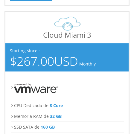
Cloud Miami 3
Starting since :
$267.00USD
Monthly
CPU Dedicada de
8 Core
Memoria RAM de
32 GB
SSD SATA de
160 GB