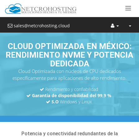
sales@netcrohosting.cloud
CLOUD OPTIMIZADA EN MÉXICO:
RENDIMIENTO NVME Y POTENCIA
DEDICADA
Cloud Optimizada con núcleos de CPU dedicados
específicamente para aplicaciones de alto rendimiento.
Rendimiento y confiabilidad
Garantía de disponibilidad del 99,9 %
S.O
Windows y Linux
Potencia y conectividad redundantes de la