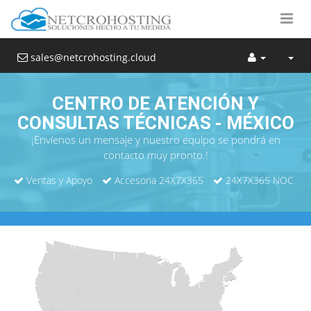
sales@netcrohosting.cloud
CENTRO DE ATENCIÓN Y
CONSULTAS TÉCNICAS - MÉXICO
¡Envíenos un mensaje y nuestro equipo se pondrá en
contacto muy pronto.!
Ventas y Apoyo
Accesoria 24X7X365
24X7X365 NOC