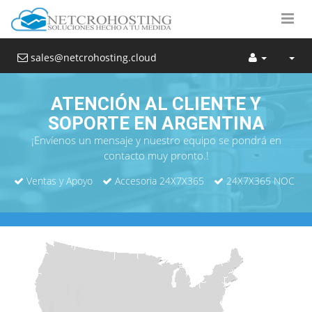
sales@netcrohosting.cloud
ATENCIÓN AL CLIENTE Y
SOPORTE EN ARGENTINA
¡Envíenos un mensaje y nuestro equipo se pondrá en
contacto muy pronto.!
Ventas y Apoyo
Accesoria 24X7X365
24X7X365 NOC