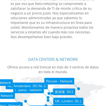
es por eso que NetcroHosting se compromete a
satisfacer la demanda de TI de misión crítica de su
negocio a un precio justo. Nos especializamos en
soluciones administradas ya que sabemos lo
importante que es su infraestructura en línea para
usted. Monitoreamos de manera proactiva todos los
servicios y estamos ahí cuando más nos necesitas.
Nos desempeñamos bien bajo presión.
DATA CENTERS & NETWORK
Ofrece acceso a red troncal en más de 3 centros de datos
en todo el mundo.
Россия - Network
Network
NL, Amsterdam. DC-NL-1
España - Network
新加坡. DC1
 Network
UK, London. DC1
erú - Network