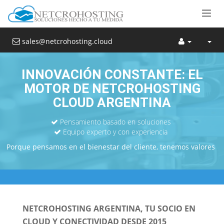
sales@netcrohosting.cloud
INNOVACIÓN CONSTANTE: EL
MOTOR DE NETCROHOSTING
CLOUD ARGENTINA
Pensamiento basado en soluciones
Equipo experto y con experiencia
Porque pensamos en el bienestar del cliente, tenemos valores
NETCROHOSTING ARGENTINA, TU SOCIO EN
CLOUD Y CONECTIVIDAD DESDE 2015