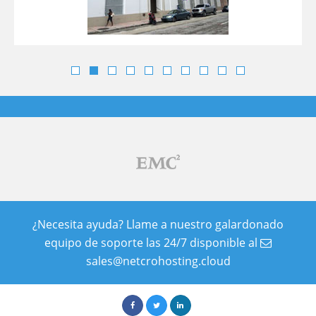
¿Necesita ayuda? Llame a nuestro galardonado
equipo de soporte las 24/7 disponible al
sales@netcrohosting.cloud