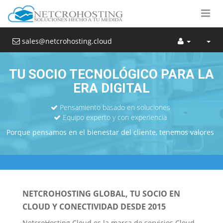
sales@netcrohosting.cloud
TU SOCIO TECNOLÓGICO PARA LA
ERA DIGITAL
Pensamiento basado en soluciones
Equipo experto y con experiencia
Porque pensamos en el bienestar del cliente, tenemos valores
NETCROHOSTING GLOBAL, TU SOCIO EN
CLOUD Y CONECTIVIDAD DESDE 2015
NetcroHosting Cloud es la marca de servicios Cloud