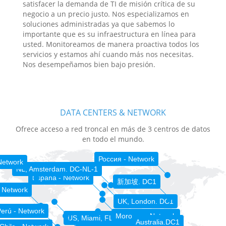
satisfacer la demanda de TI de misión crítica de su
negocio a un precio justo. Nos especializamos en
soluciones administradas ya que sabemos lo
importante que es su infraestructura en línea para
usted. Monitoreamos de manera proactiva todos los
servicios y estamos ahí cuando más nos necesitas.
Nos desempeñamos bien bajo presión.
DATA CENTERS & NETWORK
Ofrece acceso a red troncal en más de 3 centros de datos
en todo el mundo.
Россия - Network
Network
NL, Amsterdam. DC-NL-1
España - Network
新加坡. DC1
 Network
UK, London. DC1
erú - Network
Morocco - Network
US, Miami, FL. DC-MIA-1
Australia.DC1