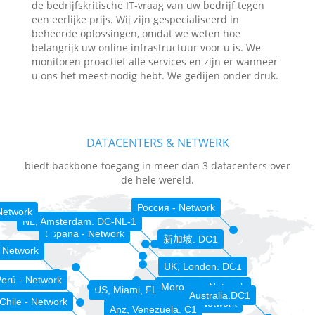
de bedrijfskritische IT-vraag van uw bedrijf tegen
een eerlijke prijs. Wij zijn gespecialiseerd in
beheerde oplossingen, omdat we weten hoe
belangrijk uw online infrastructuur voor u is. We
monitoren proactief alle services en zijn er wanneer
u ons het meest nodig hebt. We gedijen onder druk.
DATACENTERS & NETWERK
biedt backbone-toegang in meer dan 3 datacenters over
de hele wereld.
Россия - Network
Network
NL, Amsterdam. DC-NL-1
España - Network
新加坡. DC1
 Network
UK, London. DC1
erú - Network
Morocco - Network
US, Miami, FL. DC-MIA-1
Australia.DC1
Chile - Network
Sénégal - Network
Anz, Venezuela. C1