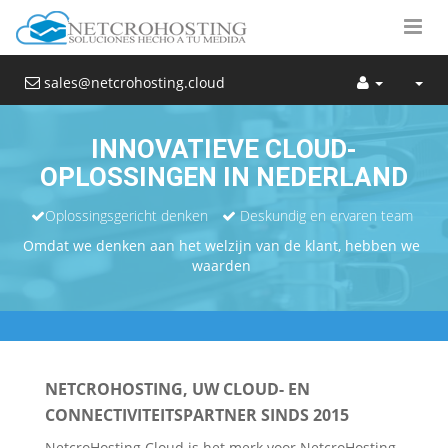
sales@netcrohosting.cloud
INNOVATIEVE CLOUD-
OPLOSSINGEN IN NEDERLAND
Oplossingsgericht denken
Deskundig en ervaren team
Omdat we denken aan het welzijn van de klant, hebben we
waarden
NETCROHOSTING, UW CLOUD- EN
CONNECTIVITEITSPARTNER SINDS 2015
NetcroHosting Cloud is het merk voor NetcroHosting