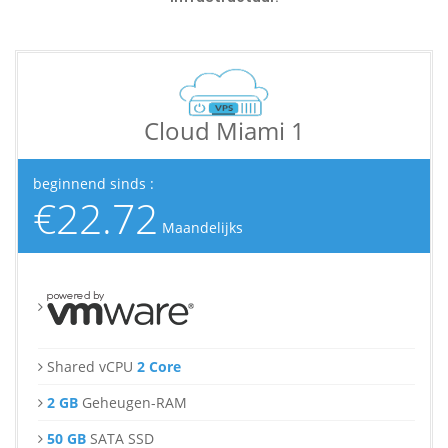
Cloud Miami 1
beginnend sinds :
€22.72
Maandelijks
Shared vCPU
2 Core
2 GB
Geheugen-RAM
50 GB
SATA SSD