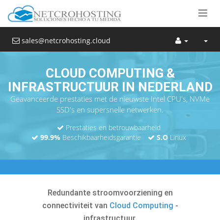
sales@netcrohosting.cloud
CLOUD COMPUTING &
INFRASTRUCTUUR IN NEDERLAND
Geavanceerde prestaties met de nieuwste Intel CPU's, NVMe
SSD's en supersnelle netwerken.
Prestaties en betrouwbaarheid
99.9%
Beschikbaarheidsgarantie
S.O
Linux
Redundante stroomvoorziening en
connectiviteit van
Cloud Computing
-
infrastructuur.