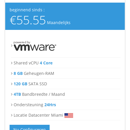
beginnend sinds :
€55.55
Maandelijks
Shared vCPU
4 Core
8 GB
Geheugen-RAM
120 GB
SATA SSD
4TB
Bandbreedte / Maand
Ondersteuning
24Hrs
Locatie Datacenter Miami
Nu Configureren