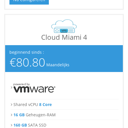
Cloud Miami 4
beginnend sinds :
€80.80
Maandelijks
Shared vCPU
8 Core
16 GB
Geheugen-RAM
160 GB
SATA SSD