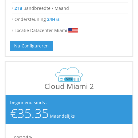
2TB
Bandbreedte / Maand
Ondersteuning
24Hrs
Locatie Datacenter Miami
Nu Configureren
Cloud Miami 2
beginnend sinds :
€35.35
Maandelijks