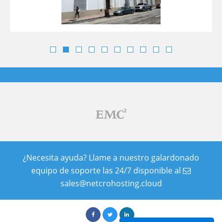
¿Necesita ayuda? Llame a nuestro galardonado
equipo de soporte las 24/7 disponible al
sales@netcrohosting.cloud