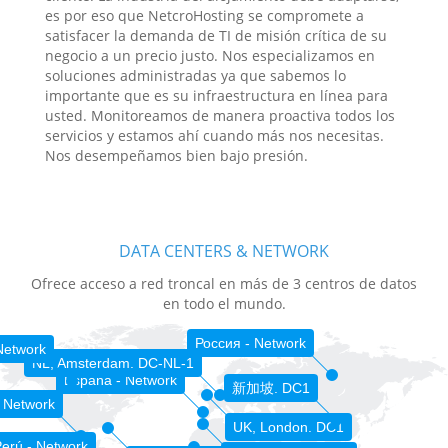
es por eso que NetcroHosting se compromete a
satisfacer la demanda de TI de misión crítica de su
negocio a un precio justo. Nos especializamos en
soluciones administradas ya que sabemos lo
importante que es su infraestructura en línea para
usted. Monitoreamos de manera proactiva todos los
servicios y estamos ahí cuando más nos necesitas.
Nos desempeñamos bien bajo presión.
DATA CENTERS & NETWORK
Ofrece acceso a red troncal en más de 3 centros de datos
en todo el mundo.
Россия - Network
Network
NL, Amsterdam. DC-NL-1
España - Network
新加坡. DC1
 Network
UK, London. DC1
erú - Network