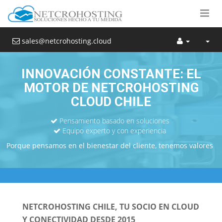
sales@netcrohosting.cloud
INNOVACIÓN CONSTANTE: EL
MOTOR DE NETCROHOSTING
CLOUD CHILE
Pensamiento basado en soluciones
Equipo experto y con experiencia
Porque pensamos en el bienestar del cliente, tenemos valores
NETCROHOSTING CHILE, TU SOCIO EN CLOUD
Y CONECTIVIDAD DESDE 2015