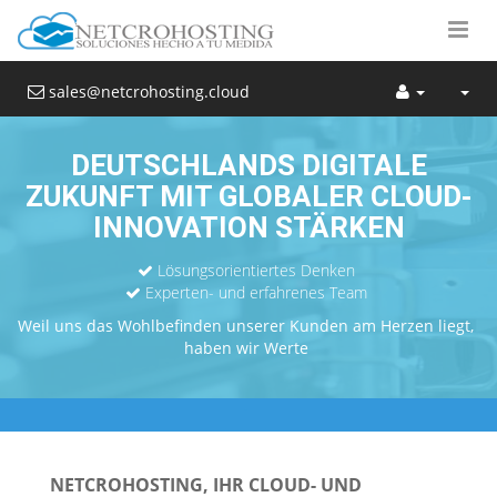
sales@netcrohosting.cloud
DEUTSCHLANDS DIGITALE
ZUKUNFT MIT GLOBALER CLOUD-
INNOVATION STÄRKEN
Lösungsorientiertes Denken
Experten- und erfahrenes Team
Weil uns das Wohlbefinden unserer Kunden am Herzen liegt,
haben wir Werte
NETCROHOSTING, IHR CLOUD- UND