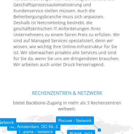
Geschäftsprozessautomatisierung und
Kundenservice stellen müssen. Auch die
Beherbergungsbranche muss sich anpassen.
Deshalb ist NetcroHosting bestrebt, die
geschäftskritischen IT-Anforderungen Ihres
Unternehmens zu einem fairen Preis zu erfüllen. Wir
sind auf Managed Services spezialisiert, denn wir
wissen, wie wichtig Ihre Online-Infrastruktur für Sie
ist. Wir überwachen proaktiv alle Services und sind
für Sie da, wenn Sie uns am dringendsten brauchen.
Wir arbeiten auch unter Druck hervorragend.
RECHENZENTREN & NETZWERK
bietet Backbone-Zugang in mehr als 3 Rechenzentren
weltweit.
Россия - Network
Network
NL, Amsterdam. DC-NL-1
España - Network
新加坡. DC1