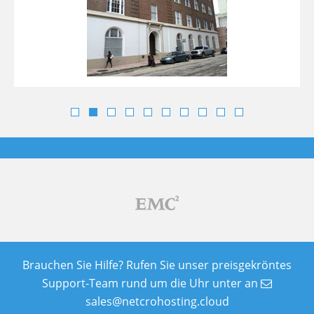
Brauchen Sie Hilfe? Rufen Sie unser preisgekröntes
Support-Team rund um die Uhr unter an
sales@netcrohosting.cloud