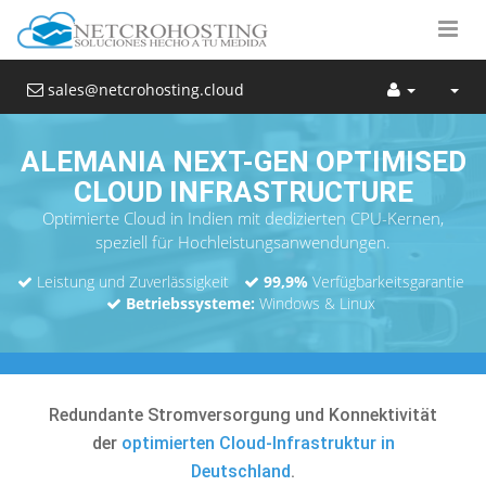
sales@netcrohosting.cloud
ALEMANIA NEXT-GEN OPTIMISED
CLOUD INFRASTRUCTURE
Optimierte Cloud in Indien mit dedizierten CPU-Kernen,
speziell für Hochleistungsanwendungen.
Leistung und Zuverlässigkeit
99,9%
Verfügbarkeitsgarantie
Betriebssysteme:
Windows & Linux
Redundante Stromversorgung und Konnektivität
der
optimierten Cloud-Infrastruktur in
Deutschland
.