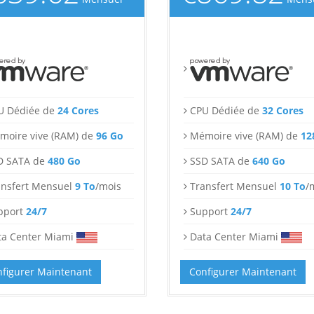
U Dédiée de
24 Cores
CPU Dédiée de
32 Cores
moire vive (RAM) de
96 Go
Mémoire vive (RAM) de
12
D SATA de
480 Go
SSD SATA de
640 Go
ansfert Mensuel
9 To
/mois
Transfert Mensuel
10 To
/
pport
24/7
Support
24/7
ta Center Miami
Data Center Miami
figurer Maintenant
Configurer Maintenant