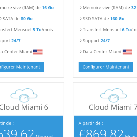
moire vive (RAM) de
16 Go
Mémoire vive (RAM) de
32
D SATA de
80 Go
SSD SATA de
160 Go
ansfert Mensuel
5 To
/mois
Transfert Mensuel
6 To
/m
pport
24/7
Support
24/7
ta Center Miami
Data Center Miami
figurer Maintenant
Configurer Maintenant
Cloud Miami 6
Cloud Miami 
tir de :
À partir de :
639.62
€869.82
Mensuel
Mens