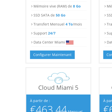
Mémoire vive (RAM) de
8 Go
Mé
SSD SATA de
50 Go
SS
Transfert Mensuel
4 To
/mois
Tr
Support
24/7
Su
Data Center Miami
Da
Configurer Maintenant
Con
Cloud Miami 5
À partir de :
À par
€463.44
€
Mensuel