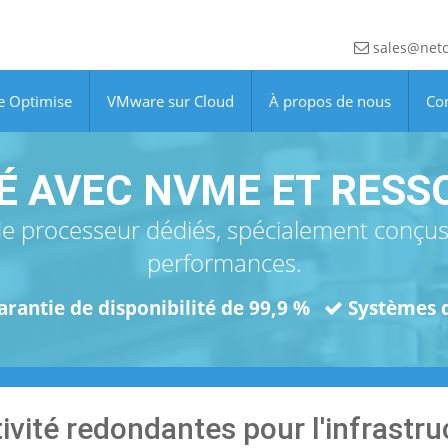
sales@netc
e Optimise
VMware sur Cloud
À propos de nous
Co
É AVEC NVME ET RESS
e processeur dédiés, spécialement conçus 
performances.
arantie de disponibilité de 99,9 %
Systèmes d
ivité redondantes pour l'infrastr