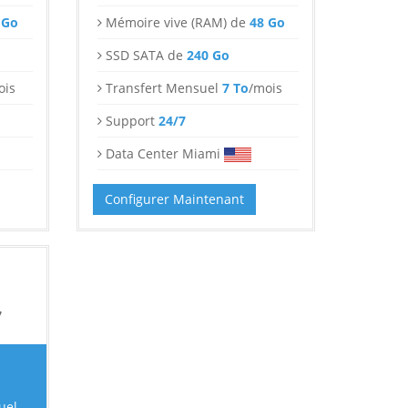
 Go
Mémoire vive (RAM) de
48 Go
SSD SATA de
240 Go
ois
Transfert Mensuel
7 To
/mois
Support
24/7
Data Center Miami
Configurer Maintenant
7
uel