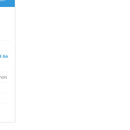
8 Go
mois