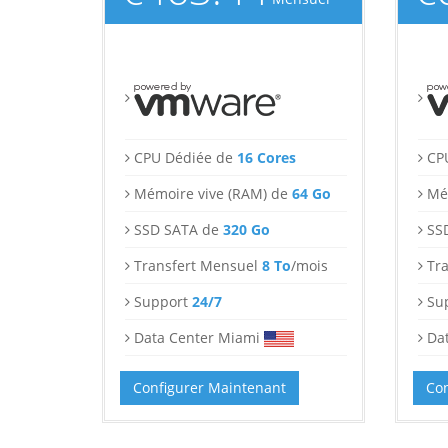
CPU Dédiée de
16 Cores
CP
Mémoire vive (RAM) de
64 Go
Mé
SSD SATA de
320 Go
SS
Transfert Mensuel
8 To
/mois
Tr
Support
24/7
Su
Data Center Miami
Da
Configurer Maintenant
Con