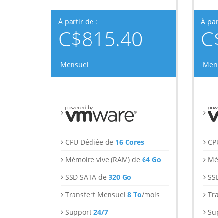
À partir de :
À par
C$815.40
C
Mensuel
Men
CPU Dédiée de
16 Cores
CP
Mémoire vive (RAM) de
64 Go
Mé
SSD SATA de
320 Go
SS
Transfert Mensuel
8 To
/mois
Tr
Support
24/7
Su