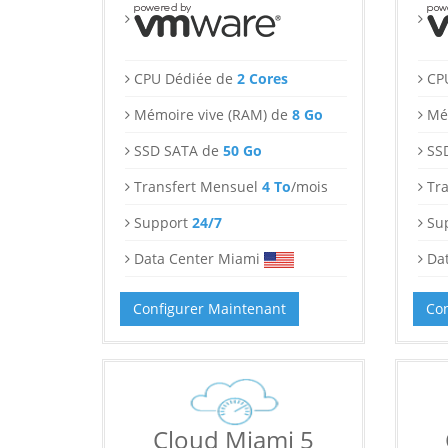
CPU Dédiée de
2 Cores
CP
Mémoire vive (RAM) de
8 Go
Mé
SSD SATA de
50 Go
SS
Transfert Mensuel
4 To
/mois
Tr
Support
24/7
Su
Data Center Miami
Da
Configurer Maintenant
Con
Cloud Miami 5