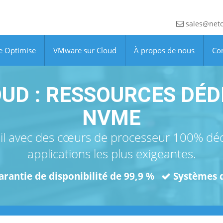
sales@netc
e Optimise
VMware sur Cloud
À propos de nous
Co
UD : RESSOURCES DÉDI
NVME
ail avec des cœurs de processeur 100% déd
applications les plus exigeantes.
arantie de disponibilité de 99,9 %
Systèmes d