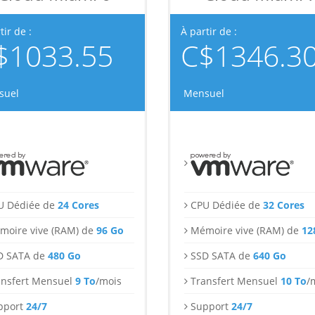
tir de :
À partir de :
$1033.55
C$1346.3
suel
Mensuel
U Dédiée de
24 Cores
CPU Dédiée de
32 Cores
moire vive (RAM) de
96 Go
Mémoire vive (RAM) de
12
D SATA de
480 Go
SSD SATA de
640 Go
ansfert Mensuel
9 To
/mois
Transfert Mensuel
10 To
/
pport
24/7
Support
24/7