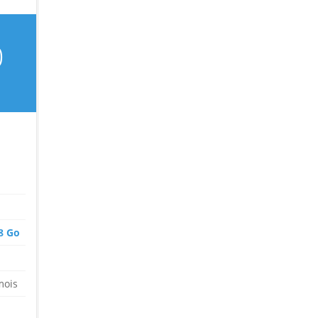
0
8 Go
mois