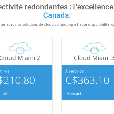
ctivité redondantes : L'excellenc
Canada
.
vités avec nos solutions de cloud computing à haute disponibilité, c
Cloud Miami 2
Cloud Miami 
tir de :
À partir de :
$210.80
C$363.10
suel
Mensuel