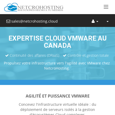
sales@netcrohosting.cloud
EXPERTISE CLOUD VMWARE AU
CANADA
Continuité des affaires (DRaaS)
Contrôle et gestion totale
Propulsez votre infrastructure vers l'agilité avec VMware chez
NetcroHosting.
AGILITÉ ET PUISSANCE VMWARE
Concevez l'infrastructure virtuelle idéale : du
déploiement de serveurs isolés à la gestion
d'écosystèmes Cloud complexes.