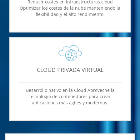
Reducir costes en infraestructuras cloud
Optimizar los costes de la nube manteniendo la
flexibilidad y el alto rendimiento.
CLOUD PRIVADA VIRTUAL
Desarrollo nativo en la Cloud Aproveche la
tecnología de contenedores para crear
aplicaciones más ágiles y modernas.