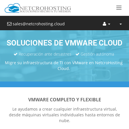
sales@netcrohosting.cloud
SOLUCIONES DE VMWARE CLOUD
Recuperación ante desastres
Gestión autónoma
Migre su infraestructura de TI con VMware en NetcroHosting
Cloud.
VMWARE COMPLETO Y FLEXIBLE
Le ayudamos a crear cualquier infraestructura virtual,
desde máquinas virtuales individuales hasta entornos de
nube.