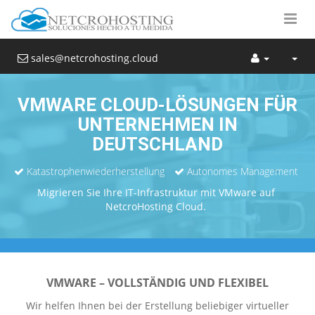
sales@netcrohosting.cloud
VMWARE CLOUD-LÖSUNGEN FÜR
UNTERNEHMEN IN
DEUTSCHLAND
Katastrophenwiederherstellung
Autonomes Management
Migrieren Sie Ihre IT-Infrastruktur mit VMware auf
NetcroHosting Cloud.
VMWARE – VOLLSTÄNDIG UND FLEXIBEL
Wir helfen Ihnen bei der Erstellung beliebiger virtueller