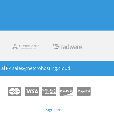
 al
sales@netcrohosting.cloud
Síguenos